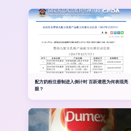
配方奶粉注册制进入倒计时 百跃谱恩为何表现亮
眼？