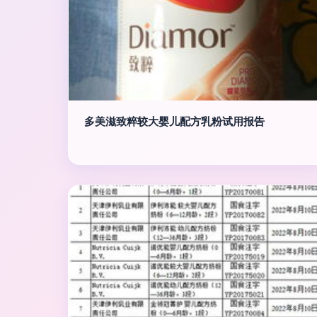
多美滋致粹较大婴儿配方乳粉试用报告