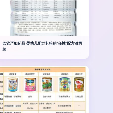
监管严如药品 婴幼儿配方乳粉的“任性”配方难再
续